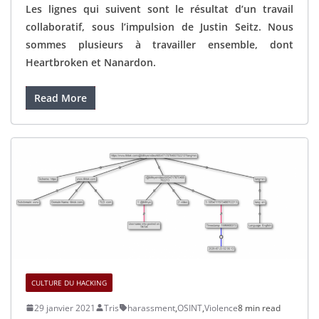
Les lignes qui suivent sont le résultat d’un travail
collaboratif, sous l’impulsion de Justin Seitz. Nous
sommes plusieurs à travailler ensemble, dont
Heartbroken et Nanardon.
Read More
CULTURE DU HACKING
29 janvier 2021
Tris
harassment
,
OSINT
,
Violence
8 min read