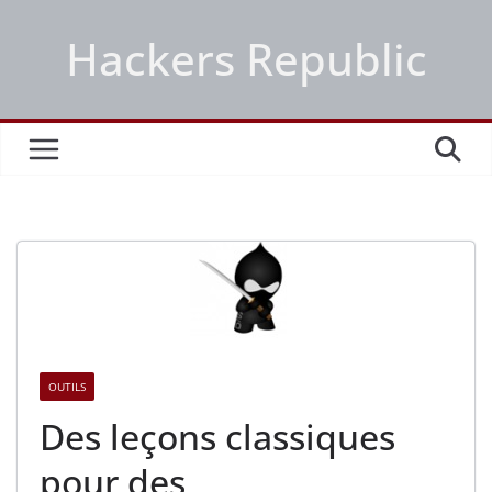
Passer
Hackers Republic
au
contenu
OUTILS
Des leçons classiques
pour des