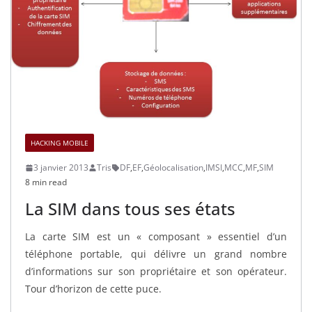
HACKING MOBILE
3 janvier 2013
Tris
DF
,
EF
,
Géolocalisation
,
IMSI
,
MCC
,
MF
,
SIM
8 min read
La SIM dans tous ses états
La carte SIM est un « composant » essentiel d’un
téléphone portable, qui délivre un grand nombre
d’informations sur son propriétaire et son opérateur.
Tour d’horizon de cette puce.