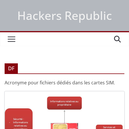
Passer
Hackers Republic
au
contenu
DF
Acronyme pour fichiers dédiés dans les cartes SIM.