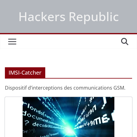
Passer
Hackers Republic
au
contenu
IMSI-Catcher
Dispositif d’interceptions des communications GSM.