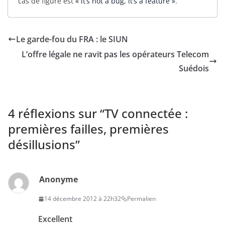
cas de figure est
« it’s not a bug, it’s a feature »
.
Le garde-fou du FRA : le SIUN
L’offre légale ne ravit pas les opérateurs Telecom
Suédois
4 réflexions sur “
TV connectée :
premières failles, premières
désillusions
”
Anonyme
14 décembre 2012 à 22h32
Permalien
Excellent